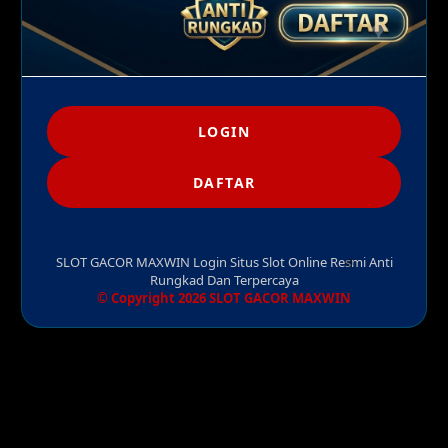
LOGIN
DAFTAR
SLOT GACOR MAXWIN Login Situs Slot Online Resmi Anti
Rungkad Dan Terpercaya
© Copyright 2026 SLOT GACOR MAXWIN