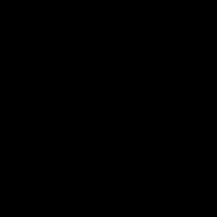
Sabung Ayam
Togel
Arcade