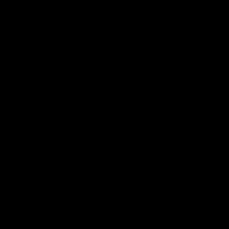
Promosi