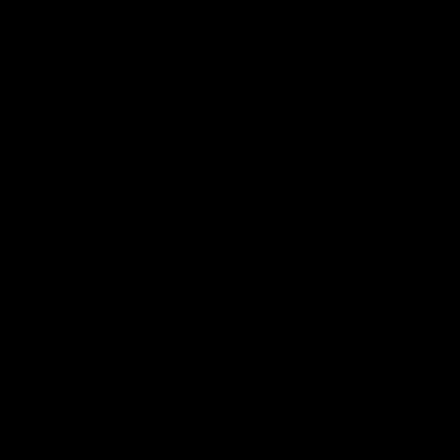
Poker
E-Sports
Crash Game