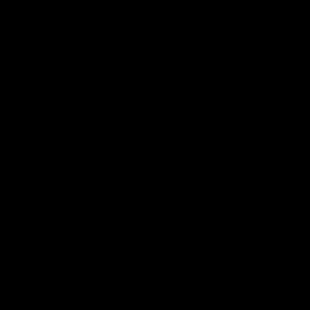
Slots