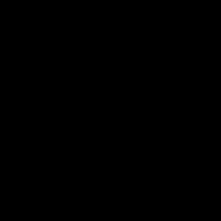
Hot Games