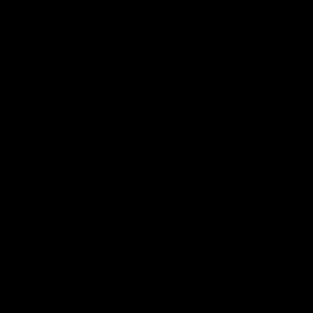
Sabung Ayam
Togel
Arcade