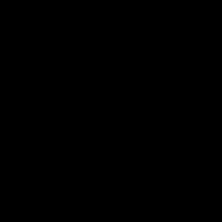
Live Casino
Race
Olahraga