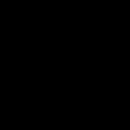
Poker
E-Sports
Crash Game