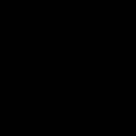
Slots