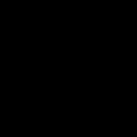
Slots