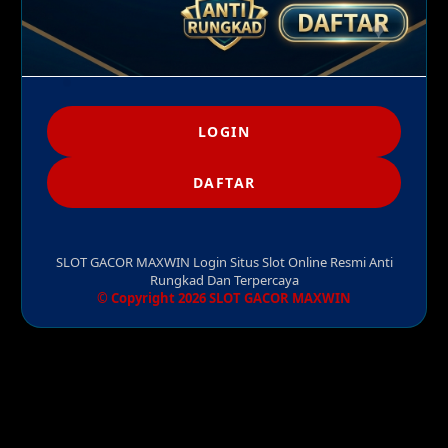
LOGIN
DAFTAR
SLOT GACOR MAXWIN Login Situs Slot Online Resmi Anti
Rungkad Dan Terpercaya
© Copyright 2026 SLOT GACOR MAXWIN