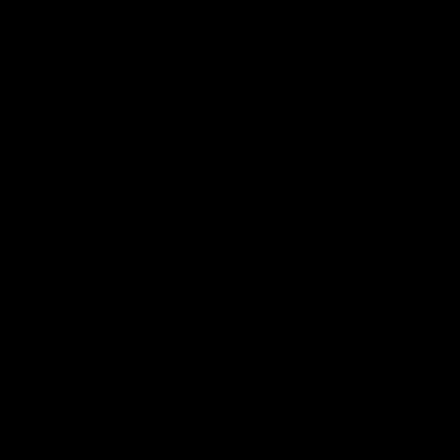
Promosi