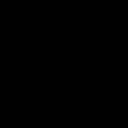
Hot Games