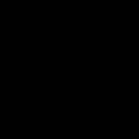
Sabung Ayam
Togel
Arcade