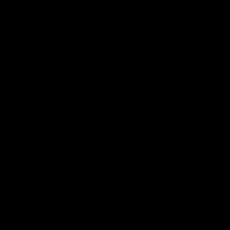
Poker
E-Sports
Crash Game