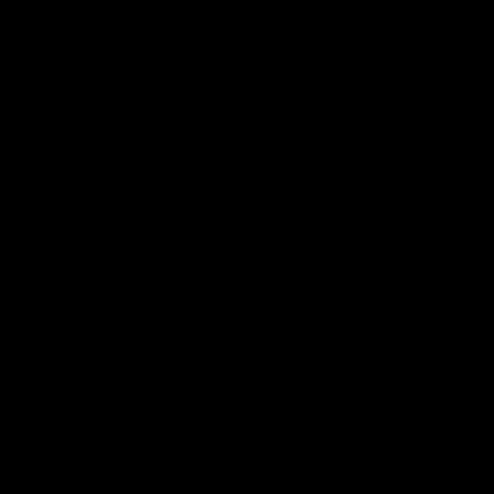
Slots