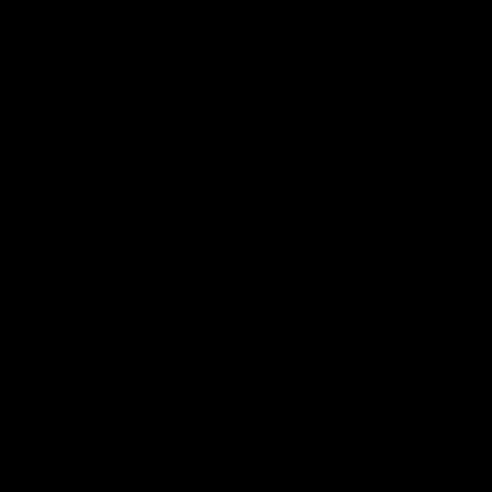
Slots