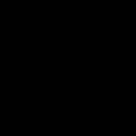
Live Casino
Race
Olahraga