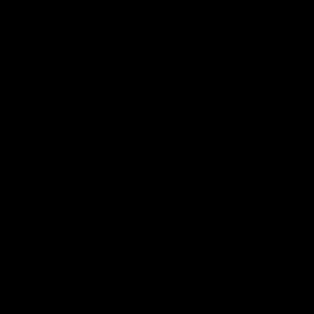
Live Casino
Race
Olahraga