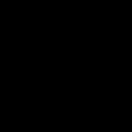
Live Casino
Race
Olahraga