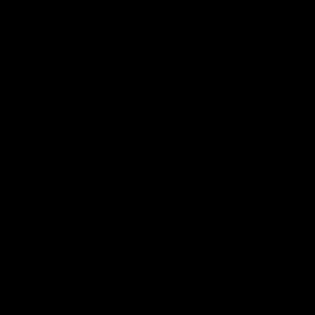
Sabung Ayam
Togel
Arcade