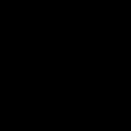
Poker
E-Sports
Crash Game