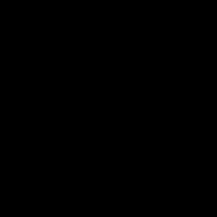
Live Casino
Race
Olahraga