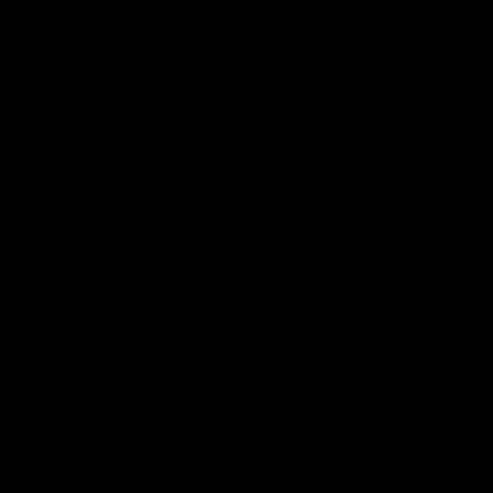
Hot Games