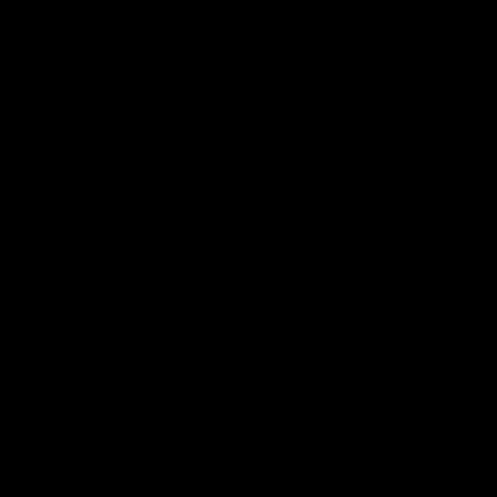
Slots