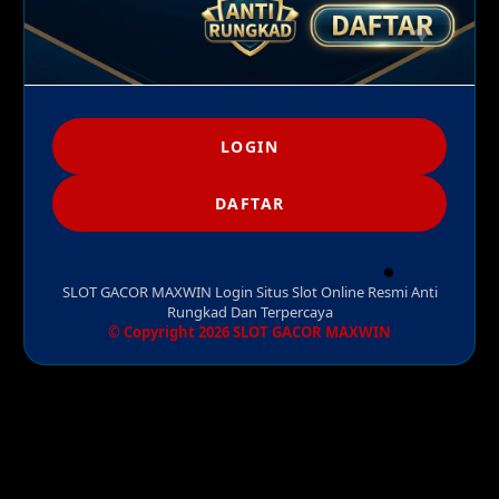
LOGIN
DAFTAR
SLOT GACOR MAXWIN Login Situs Slot Online Resmi Anti
Rungkad Dan Terpercaya
© Copyright 2026 SLOT GACOR MAXWIN