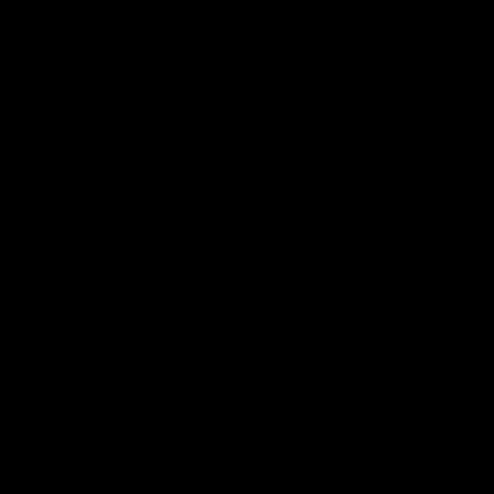
Sabung Ayam
Togel
Arcade