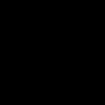
Slots