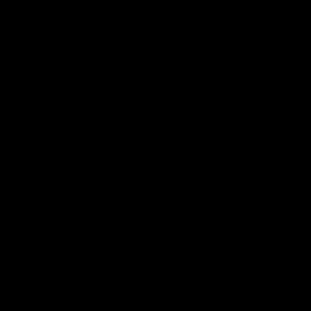
Poker
E-Sports
Crash Game