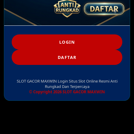
LOGIN
DAFTAR
SLOT GACOR MAXWIN Login Situs Slot Online Resmi Anti
Rungkad Dan Terpercaya
© Copyright 2026 SLOT GACOR MAXWIN