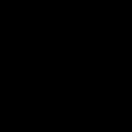
Hot Games