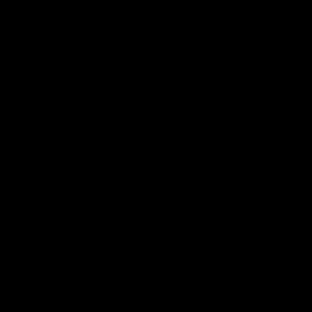
Slots