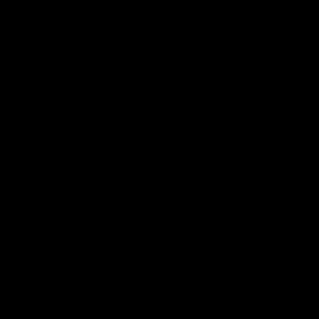
Promosi