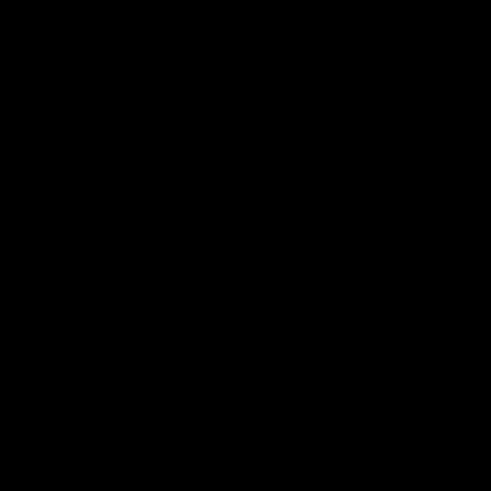
Hot Games