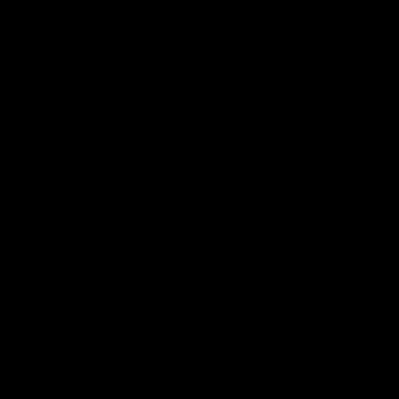
Sabung Ayam
Togel
Arcade