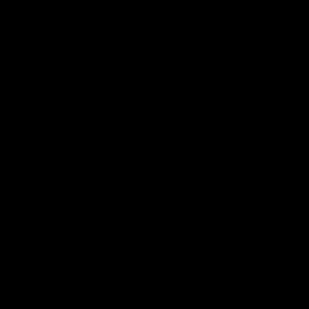
Poker
E-Sports
Crash Game