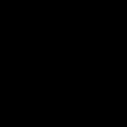
Promosi